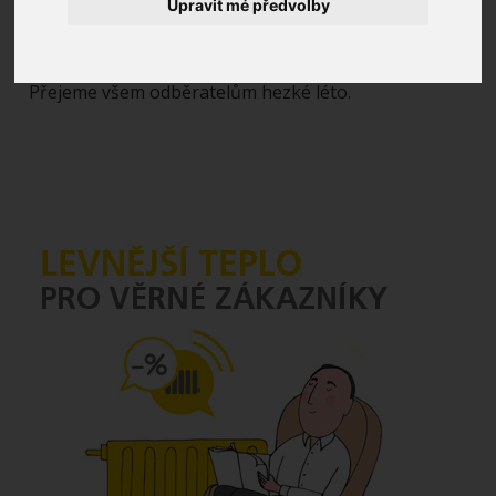
technických a legislativních možností. Je nezbytné, aby
Upravit mé předvolby
požadavky byly zasílány písemně odpovědným
zástupcem vytápěného objektu.
Přejeme všem odběratelům hezké léto.